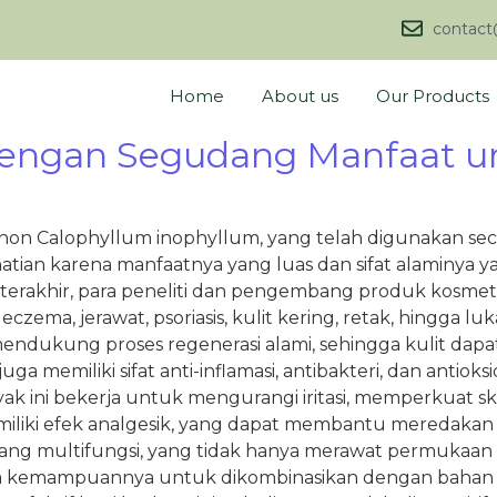
contact
Home
About us
Our Products
dengan Segudang Manfaat un
 pohon Calophyllum inophyllum, yang telah digunakan se
hatian karena manfaatnya yang luas dan sifat alaminya 
rakhir, para peneliti dan pengembang produk kosmetik 
eczema, jerawat, psoriasis, kulit kering, retak, hingga l
ukung proses regenerasi alami, sehingga kulit dapat 
a memiliki sifat anti-inflamasi, antibakteri, dan antio
yak ini bekerja untuk mengurangi iritasi, memperkuat s
iki efek analgesik, yang dapat membantu meredakan ra
ami yang multifungsi, yang tidak hanya merawat permukaa
da kemampuannya untuk dikombinasikan dengan bahan al