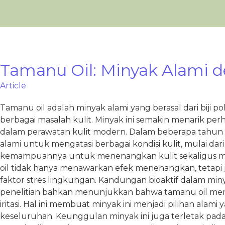
Tamanu Oil: Minyak Alami 
Article
Tamanu oil adalah minyak alami yang berasal dari biji
berbagai masalah kulit. Minyak ini semakin menarik per
dalam perawatan kulit modern. Dalam beberapa tahun te
alami untuk mengatasi berbagai kondisi kulit, mulai dari 
kemampuannya untuk menenangkan kulit sekaligus mend
oil tidak hanya menawarkan efek menenangkan, tetapi jug
faktor stres lingkungan. Kandungan bioaktif dalam min
penelitian bahkan menunjukkan bahwa tamanu oil memil
iritasi. Hal ini membuat minyak ini menjadi pilihan al
keseluruhan. Keunggulan minyak ini juga terletak pa