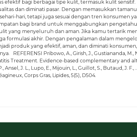
ektif bagi berbagai tipe kulit, termasuk kulit sensitif
alitas dan diminati pasar. Dengan memasukkan tamanu 
 sehari-hari, tetapi juga sesuai dengan tren konsumen 
empatan bagi brand untuk menggabungkan pengetahuan 
t yang menyeluruh dan aman. Jika kamu tertarik meng
ngga formulasi akhir. Dengan pengalaman dalam mengelo
i produk yang efektif, aman, dan diminati konsumen, 
EFERENSI Pribowo, A., Girish, J., Gustiananda, M., Nandh
itis Treatment. Evidence-based complementary and alte
sel, J. L., Lupo, E., Mijouin, L., Guillot, S., Butaud, J. F.
agineux, Corps Gras, Lipides, 5(5), D504.