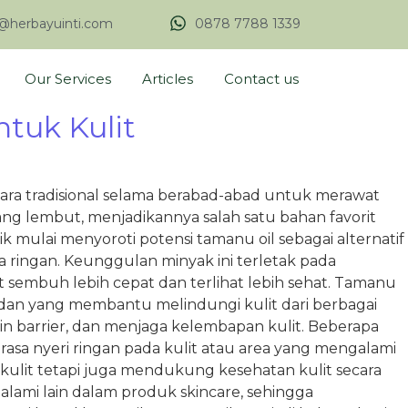
@herbayuinti.com
0878 7788 1339
Our Services
Articles
Contact us
tuk Kulit
cara tradisional selama berabad-abad untuk merawat
yang lembut, menjadikannya salah satu bahan favorit
mulai menyoroti potensi tamanu oil sebagai alternatif
uka ringan. Keunggulan minyak ini terletak pada
sembuh lebih cepat dan terlihat lebih sehat. Tamanu
ksidan yang membantu melindungi kulit dari berbagai
kin barrier, dan menjaga kelembapan kulit. Beberapa
sa nyeri ringan pada kulit atau area yang mengalami
n kulit tetapi juga mendukung kesehatan kulit secara
ami lain dalam produk skincare, sehingga