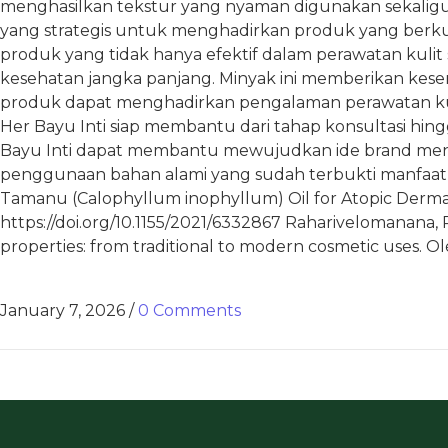
menghasilkan tekstur yang nyaman digunakan sekaligus ef
yang strategis untuk menghadirkan produk yang berku
produk yang tidak hanya efektif dalam perawatan kulit
kesehatan jangka panjang. Minyak ini memberikan kes
produk dapat menghadirkan pengalaman perawatan kuli
Her Bayu Inti siap membantu dari tahap konsultasi hi
Bayu Inti dapat membantu mewujudkan ide brand menjad
penggunaan bahan alami yang sudah terbukti manfaatnya. R
Tamanu (Calophyllum inophyllum) Oil for Atopic Dermat
https://doi.org/10.1155/2021/6332867 Raharivelomanana, P., An
properties: from traditional to modern cosmetic uses. Olé
January 7, 2026
/
0 Comments